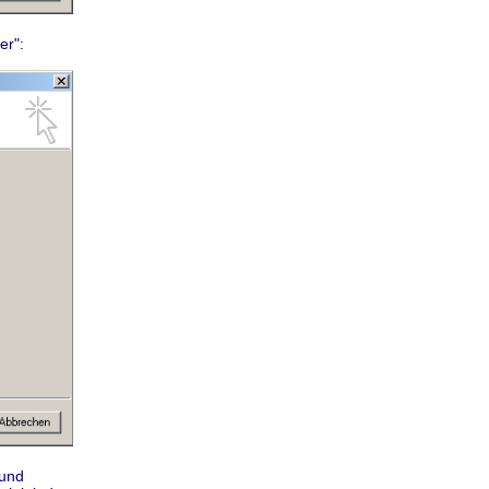
er":
 und