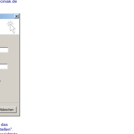
ciniak.de
 das
tellen".
erichtete