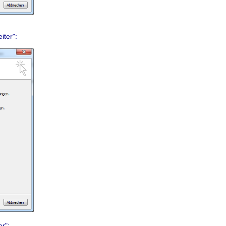
iter":
r":