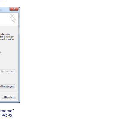
zername"
ie POP3