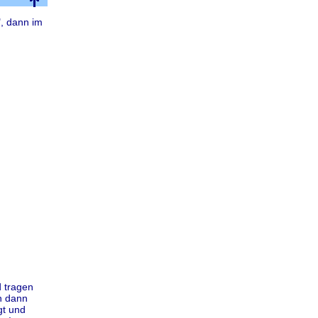
", dann im
 tragen
n dann
gt und