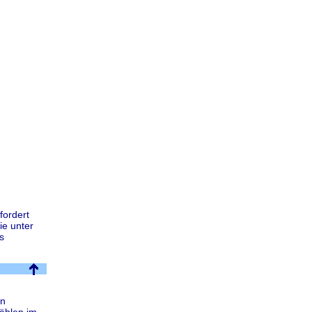
fordert
ie unter
s
on
wählen im