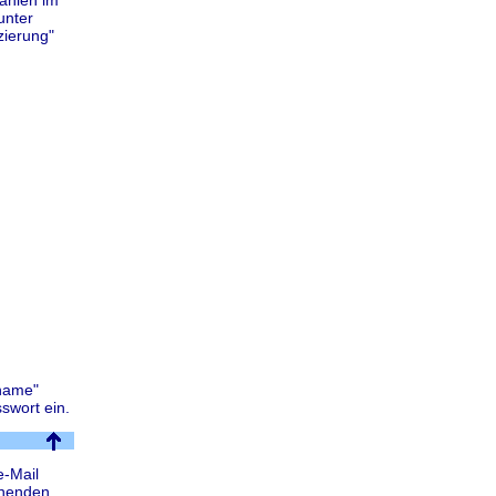
unter
zierung"
rname"
swort ein.
e-Mail
fnenden