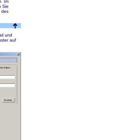
n. Im
n Sie
 des
il und
ster auf