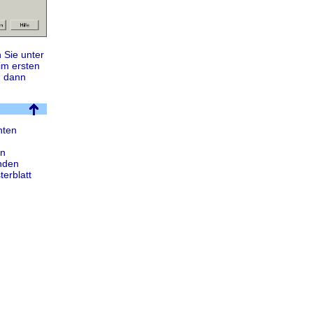
 Sie unter
im ersten
n dann
nten
on
enden
terblatt