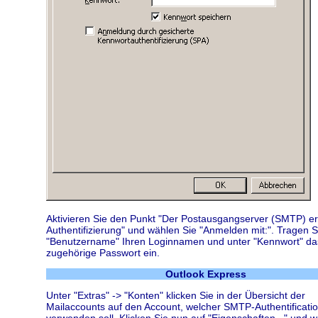
Aktivieren Sie den Punkt "Der Postausgangserver (SMTP) er
Authentifizierung" und wählen Sie "Anmelden mit:". Tragen S
"Benutzername" Ihren Loginnamen und unter "Kennwort" da
zugehörige Passwort ein.
Outlook Express
Unter "Extras" -> "Konten" klicken Sie in der Übersicht der
Mailaccounts auf den Account, welcher SMTP-Authentificati
verwenden soll. Klicken Sie nun auf "Eigenschaften..." und 