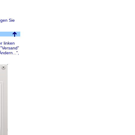
igen Sie
r linken
 "Versand"
ndern...",