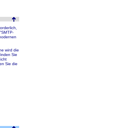
rderlich,
 "SMTP-
 modernen
e wird die
finden Sie
icht
en Sie die